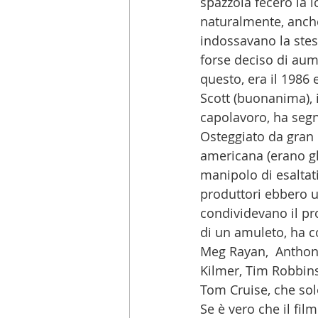
spazzola fecero la 
naturalmente, anche 
indossavano la stess
forse deciso di aume
questo, era il 1986
Scott (buonanima), 
capolavoro, ha segn
Osteggiato da gran p
americana (erano gl
manipolo di esaltat
produttori ebbero un
condividevano il pro
di un amuleto, ha co
Meg Rayan,  Anthony 
Kilmer, Tim Robbins,
Tom Cruise, che sol
Se è vero che il fil