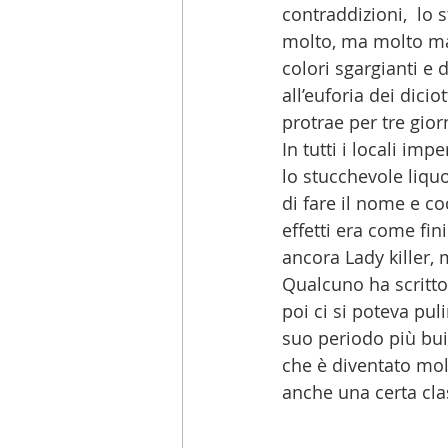
contraddizioni,  lo s
molto, ma molto mal
colori sgargianti e 
all’euforia dei dici
protrae per tre gior
In tutti i locali im
lo stucchevole liqu
di fare il nome e co
effetti era come fini
ancora Lady killer, m
Qualcuno ha scritto
poi ci si poteva puli
suo periodo più buio
che è diventato mol
anche una certa clas