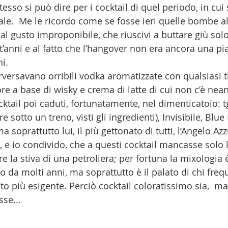
tesso si può dire per i cocktail di quel periodo, in cui 
e.  Me le ricordo come se fosse ieri quelle bombe al
dal gusto improponibile, che riuscivi a buttare giù solo
ott’anni e al fatto che l’hangover non era ancora una pi
ni.
perversavano orribili vodka aromatizzate con qualsiasi ti
ore a base di wisky e crema di latte di cui non c’è ne
cktail poi caduti, fortunatamente, nel dimenticatoio: t
re sotto un treno, visti gli ingredienti), Invisibile, Blu
a soprattutto lui, il più gettonato di tutti, l’Angelo Azz
, e io condivido, che a questi cocktail mancasse solo
re la stiva di una petroliera; per fortuna la mixologia 
 da molti anni, ma soprattutto è il palato di chi frequ
to più esigente. Perciò cocktail coloratissimo sia,  m
se...