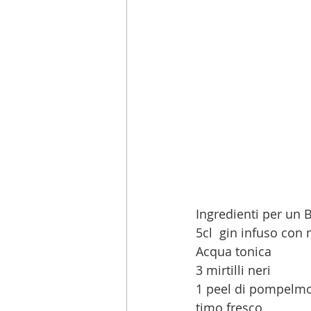
Ingredienti per un B
5cl  gin infuso con 
Acqua tonica
3 mirtilli neri
1 peel di pompelm
timo fresco