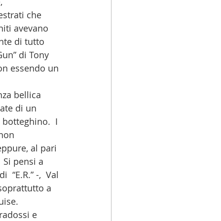
, 
strati che 
niti avevano 
te di tutto 
Gun” di Tony 
non essendo un 
nza bellica 
ate di un 
botteghino.  I 
 non 
ppure, al pari 
 Si pensi a 
“E.R.” -,  Val 
soprattutto a 
ise. 
radossi e 