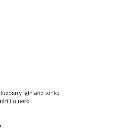
lueberry  gin and tonic:
mirtillo nero
o