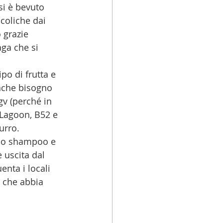
si è bevuto 
coliche dai 
 grazie 
aga che si 
po di frutta e 
anche bisogno 
gv (perché in 
e Lagoon, B52 e 
urro. 
 lo shampoo e 
è uscita dal 
enta i locali 
a che abbia 