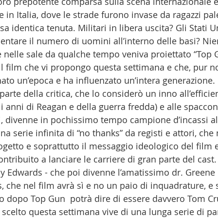
loro prepotente comparsa sulla scena internazionale e
in Italia, dove le strade furono invase da ragazzi pale
a identica tenuta. Militari in libera uscita? Gli Stati U
ntare il numero di uomini all’interno delle basi? Nien
 e nelle sale da qualche tempo veniva proiettato “Top 
il film che vi propongo questa settimana e che, pur 
ato un’epoca e ha influenzato un’intera generazione.
arte della critica, che lo considerò un inno all’efficie
i anni di Reagan e della guerra fredda) e alle spaccon
i, divenne in pochissimo tempo campione d’incassi al 
a serie infinita di “no thanks” da registi e attori, che
getto e soprattutto il messaggio ideologico del film e
ntribuito a lanciare le carriere di gran parte del cast. 
Edwards - che poi divenne l’amatissimo dr. Greene di  
 che nel film avrà sì e no un paio di inquadrature, e 
o dopo Top Gun  potrà dire di essere davvero Tom Cru
m scelto questa settimana vive di una lunga serie di pa