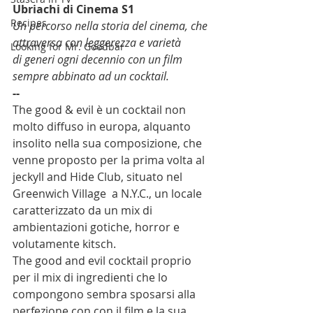
Ubriachi di Cinema S1 
Recipes
Un percorso nella storia del cinema, che 
attraversa con leggerezza e varietà 
Looking for Mr. Goodbar
di generi ogni decennio con un film 
sempre abbinato ad un cocktail.
--
The good & evil è un cocktail non 
molto diffuso in europa, alquanto 
insolito nella sua composizione, che 
venne proposto per la prima volta al 
jeckyll and Hide Club, situato nel  
Greenwich Village  a N.Y.C., un locale 
caratterizzato da un mix di 
ambientazioni gotiche, horror e 
volutamente kitsch.
The good and evil cocktail proprio 
per il mix di ingredienti che lo 
compongono sembra sposarsi alla 
perfezione con con il film e la sua 