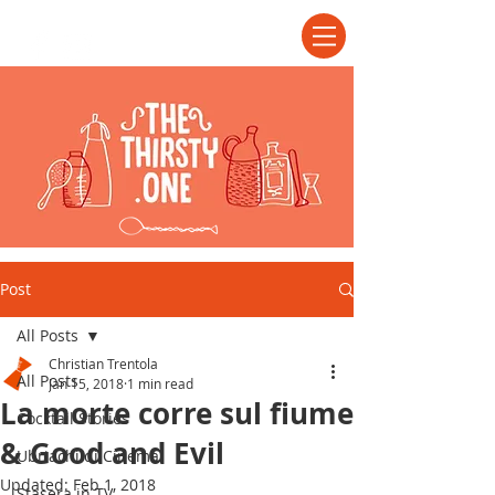
Post
All Posts
Christian Trentola
All Posts
Jan 15, 2018
1 min read
La morte corre sul fiume
Cocktail Stories
& Good and Evil
Ubriachi di Cinema
Updated:
Feb 1, 2018
Stasera in TV