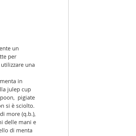
iente un 
tte per 
utilizzare una 
 menta in 
la julep cup 
poon,  pigiate 
si è sciolto.  
i more (q.b.), 
i delle mani e 
ello di menta 