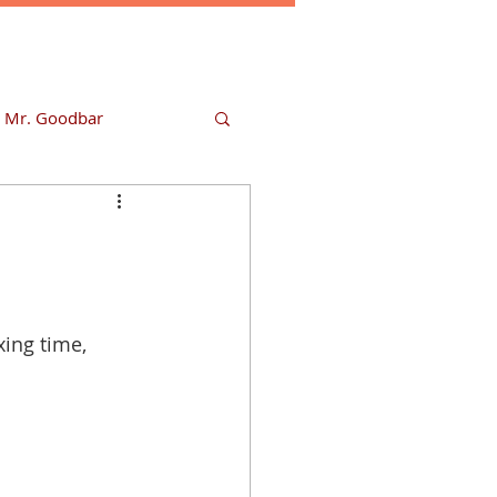
r Mr. Goodbar
.
xing time, 