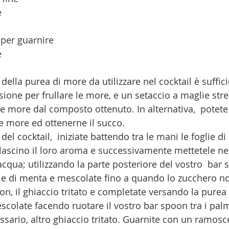
e
 per guarnire
e
della purea di more da utilizzare nel cocktail è suffic
one per frullare le more, e un setaccio a maglie stre
e more dal composto ottenuto. In alternativa,  potete 
le more ed ottenerne il succo. 
del cocktail,  iniziate battendo tra le mani le foglie di
ascino il loro aroma e successivamente mettetele nel
acqua; utilizzando la parte posteriore del vostro  bar s
ie di menta e mescolate fino a quando lo zucchero non 
n, il ghiaccio tritato e completate versando la purea d
scolate facendo ruotare il vostro bar spoon tra i palm
ssario, altro ghiaccio tritato. Guarnite con un ramosc