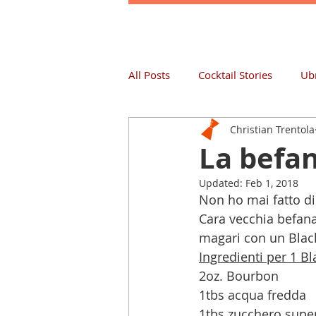
All Posts
Cocktail Stories
Ubr
Christian Trentola
La befan
Updated:
Feb 1, 2018
Non ho mai fatto dis
Cara vecchia befana,
magari con un Black
Ingredienti per 1 B
2oz. Bourbon
1tbs acqua fredda
1tbs zucchero supe