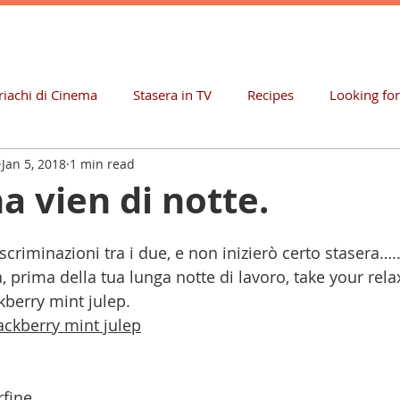
iachi di Cinema
Stasera in TV
Recipes
Looking fo
Jan 5, 2018
1 min read
a vien di notte.
criminazioni tra i due, e non inizierò certo stasera….
 prima della tua lunga notte di lavoro, take your rela
berry mint julep. 
lackberry mint julep
rfine