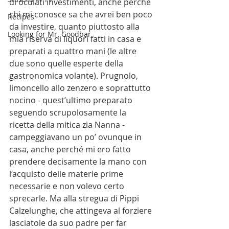
di oculati investimenti, anche perché 
chi mi conosce sa che avrei ben poco 
Recipes
da investire, quanto piuttosto alla 
Looking for Mr. Goodbar
mia riserva di liquori fatti in casa e 
preparati a quattro mani (le altre 
due sono quelle esperte della 
gastronomica volante). Prugnolo, 
limoncello allo zenzero e soprattutto 
nocino - quest’ultimo preparato 
seguendo scrupolosamente la 
ricetta della mitica zia Nanna - 
campeggiavano un po’ ovunque in 
casa, anche perché mi ero fatto 
prendere decisamente la mano con 
l’acquisto delle materie prime 
necessarie e non volevo certo 
sprecarle. Ma alla stregua di Pippi 
Calzelunghe, che attingeva al forziere 
lasciatole da suo padre per far 