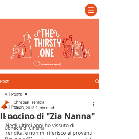
Post
All Posts
Christian Trentola
All Posts
Mar 3, 2018
2 min read
Il nocino di "Zia Nanna"
Cocktail Stories
Negli ultimi anni ho vissuto di 
Ubriachi di Cinema
rendita, e non mi riferisco ai proventi 
Stasera in TV